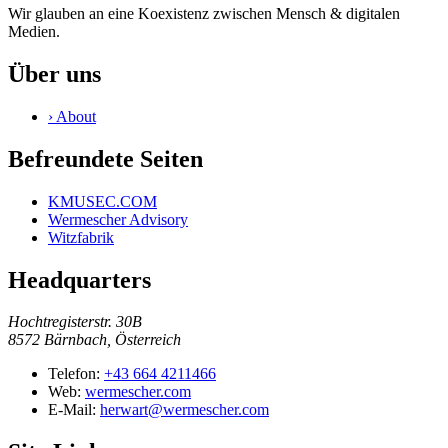
Wir glauben an eine Koexistenz zwischen Mensch & digitalen
Medien.
Über uns
›
About
Befreundete Seiten
KMUSEC.COM
Wermescher Advisory
Witzfabrik
Headquarters
Hochtregisterstr. 30B
8572 Bärnbach, Österreich
Telefon:
+43 664 4211466
Web:
wermescher.com
E-Mail:
herwart@wermescher.com