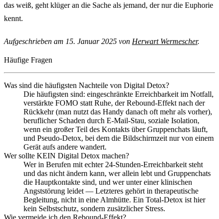
das weiß, geht klüger an die Sache als jemand, der nur die Euphorie
kennt.
Aufgeschrieben am 15. Januar 2025 von
Herwart Wermescher
.
Häufige Fragen
Was sind die häufigsten Nachteile von Digital Detox?
Die häufigsten sind: eingeschränkte Erreichbarkeit im Notfall,
verstärkte FOMO statt Ruhe, der Rebound-Effekt nach der
Rückkehr (man nutzt das Handy danach oft mehr als vorher),
beruflicher Schaden durch E-Mail-Stau, soziale Isolation,
wenn ein großer Teil des Kontakts über Gruppenchats läuft,
und Pseudo-Detox, bei dem die Bildschirmzeit nur von einem
Gerät aufs andere wandert.
Wer sollte KEIN Digital Detox machen?
Wer in Berufen mit echter 24-Stunden-Erreichbarkeit steht
und das nicht ändern kann, wer allein lebt und Gruppenchats
die Hauptkontakte sind, und wer unter einer klinischen
Angststörung leidet — Letzteres gehört in therapeutische
Begleitung, nicht in eine Almhütte. Ein Total-Detox ist hier
kein Selbstschutz, sondern zusätzlicher Stress.
Wie vermeide ich den Rebound-Effekt?