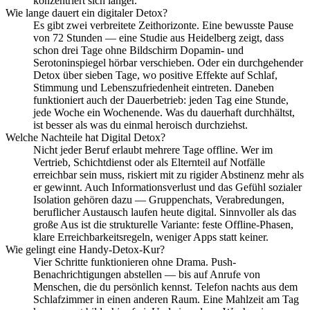
konzentriert sich länger.
Wie lange dauert ein digitaler Detox?
Es gibt zwei verbreitete Zeithorizonte. Eine bewusste Pause
von 72 Stunden — eine Studie aus Heidelberg zeigt, dass
schon drei Tage ohne Bildschirm Dopamin- und
Serotoninspiegel hörbar verschieben. Oder ein durchgehender
Detox über sieben Tage, wo positive Effekte auf Schlaf,
Stimmung und Lebenszufriedenheit eintreten. Daneben
funktioniert auch der Dauerbetrieb: jeden Tag eine Stunde,
jede Woche ein Wochenende. Was du dauerhaft durchhältst,
ist besser als was du einmal heroisch durchziehst.
Welche Nachteile hat Digital Detox?
Nicht jeder Beruf erlaubt mehrere Tage offline. Wer im
Vertrieb, Schichtdienst oder als Elternteil auf Notfälle
erreichbar sein muss, riskiert mit zu rigider Abstinenz mehr als
er gewinnt. Auch Informationsverlust und das Gefühl sozialer
Isolation gehören dazu — Gruppenchats, Verabredungen,
beruflicher Austausch laufen heute digital. Sinnvoller als das
große Aus ist die strukturelle Variante: feste Offline-Phasen,
klare Erreichbarkeitsregeln, weniger Apps statt keiner.
Wie gelingt eine Handy-Detox-Kur?
Vier Schritte funktionieren ohne Drama. Push-
Benachrichtigungen abstellen — bis auf Anrufe von
Menschen, die du persönlich kennst. Telefon nachts aus dem
Schlafzimmer in einen anderen Raum. Eine Mahlzeit am Tag