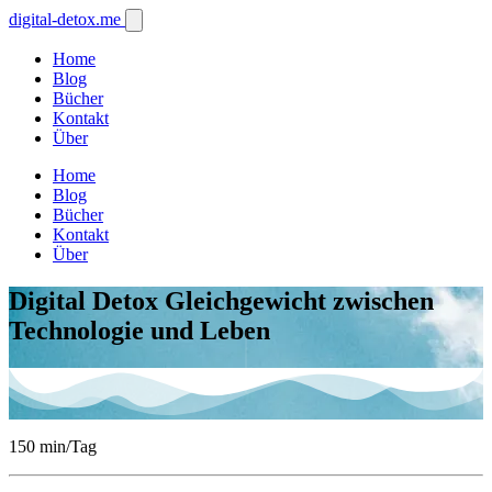
digital-detox
.me
Home
Blog
Bücher
Kontakt
Über
Home
Blog
Bücher
Kontakt
Über
Digital Detox
Gleichgewicht zwischen
Technologie und Leben
150
min/Tag