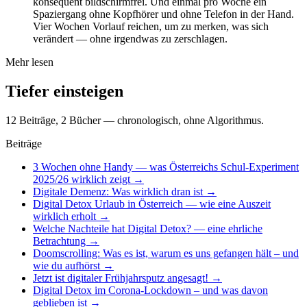
konsequent bildschirmfrei. Und einmal pro Woche ein
Spaziergang ohne Kopfhörer und ohne Telefon in der Hand.
Vier Wochen Vorlauf reichen, um zu merken, was sich
verändert — ohne irgendwas zu zerschlagen.
Mehr lesen
Tiefer einsteigen
12 Beiträge, 2 Bücher — chronologisch, ohne Algorithmus.
Beiträge
3 Wochen ohne Handy — was Österreichs Schul-Experiment
2025/26 wirklich zeigt
→
Digitale Demenz: Was wirklich dran ist
→
Digital Detox Urlaub in Österreich — wie eine Auszeit
wirklich erholt
→
Welche Nachteile hat Digital Detox? — eine ehrliche
Betrachtung
→
Doomscrolling: Was es ist, warum es uns gefangen hält – und
wie du aufhörst
→
Jetzt ist digitaler Frühjahrsputz angesagt!
→
Digital Detox im Corona-Lockdown – und was davon
geblieben ist
→