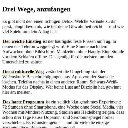
Drei Wege, anzufangen
Es gibt nicht den einen richtigen Detox. Welche Variante zu dir
passt, hängt davon ab, wie tief deine Gewohnheit reicht — und wie
viel Spielraum dein Alltag hat.
Der weiche Einstieg
ist der häufigste: feste Phasen am Tag, in
denen das Telefon weggelegt wird. Eine Stunde nach dem
Aufwachen ohne Bildschirm. Mahlzeiten ohne Handy. Eine Stunde
vor dem Schlafen offline. Das genügt für die meisten, um den
Unterschied zu spüren.
Der strukturelle Weg
verändert die Umgebung statt der
Willenskraft: Benachrichtigungen aus. Apps von der Startseite
löschen. Telefon nachts in einen anderen Raum. Schwarz-Weiß-
Modus für das Display. Wer keine Lust auf Disziplin hat, gewinnt
hier am meisten.
Das harte Programm
ist ein zeitlich klar gerahmtes Experiment:
72 Stunden ohne Smartphone, eine Woche ohne Social Media, vier
Wochen mit Mindest-Nutzung. Studien aus Heidelberg zeigen, dass
schon drei Tage Pause Dopamin- und Serotoninspiegel hörbar
verschieben. Es ist anstrengend — und für viele die einzige
Variante, die wirklich etwas umkrempelt.